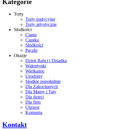
Kategorie
Torty
Torty tradycyjne
Torty artystyczne
Słodkości
Ciasta
Ciastka
Słodkości
Pączki
Okazje
Dzień Babci i Dziadka
Walentynki
Wielkanoc
Urodziny
Słodkie popołudnie
Dla Zakochanych
Dla Mamy i Taty
Dla dzieci
Dla firm
Chrzest
Komunia
Kontakt