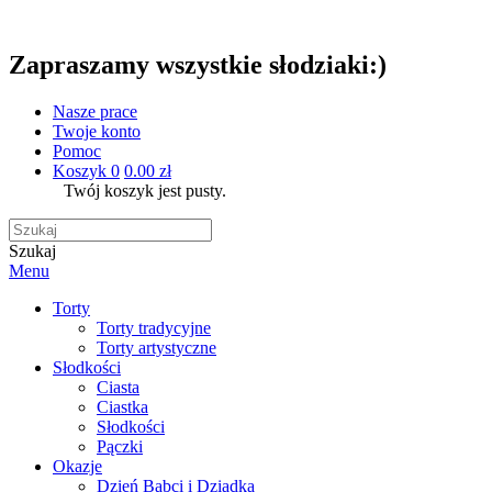
Zapraszamy wszystkie słodziaki:)
Nasze prace
Twoje konto
Pomoc
Koszyk
0
0.00 zł
Twój koszyk jest pusty.
Szukaj
Menu
Torty
Torty tradycyjne
Torty artystyczne
Słodkości
Ciasta
Ciastka
Słodkości
Pączki
Okazje
Dzień Babci i Dziadka