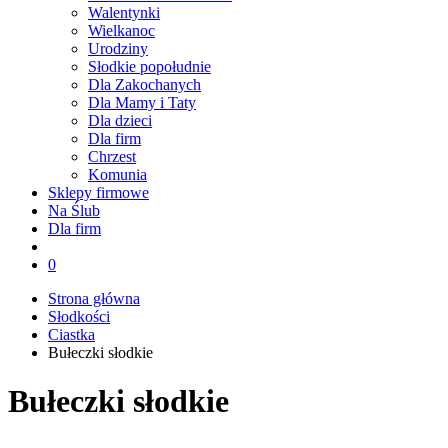
Walentynki
Wielkanoc
Urodziny
Słodkie popołudnie
Dla Zakochanych
Dla Mamy i Taty
Dla dzieci
Dla firm
Chrzest
Komunia
Sklepy firmowe
Na Ślub
Dla firm
0
Strona główna
Słodkości
Ciastka
Bułeczki słodkie
Bułeczki słodkie