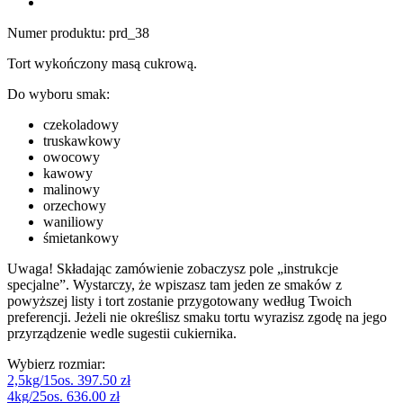
Numer produktu:
prd_38
Tort wykończony masą cukrową.
Do wyboru smak:
czekoladowy
truskawkowy
owocowy
kawowy
malinowy
orzechowy
waniliowy
śmietankowy
Uwaga! Składając zamówienie zobaczysz pole „instrukcje
specjalne”. Wystarczy, że wpiszasz tam jeden ze smaków z
powyższej listy i tort zostanie przygotowany według Twoich
preferencji. Jeżeli nie określisz smaku tortu wyrazisz zgodę na jego
przyrządzenie wedle sugestii cukiernika.
Wybierz rozmiar:
2,5kg/15os.
397.50 zł
4kg/25os.
636.00 zł