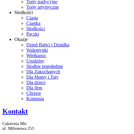
Torty tradycyjne
Torty artystyczne
Słodkości
Ciasta
Ciastka
Słodkości
Pączki
Okazje
Dzień Babci i Dziadka
Walentynki
Wielkanoc
Urodziny
Słodkie popołudnie
Dla Zakochanych
Dla Mamy i Taty
Dla dzieci
Dla firm
Chrzest
Komunia
Kontakt
Cukiernia Miś
ul. Milionowa 253