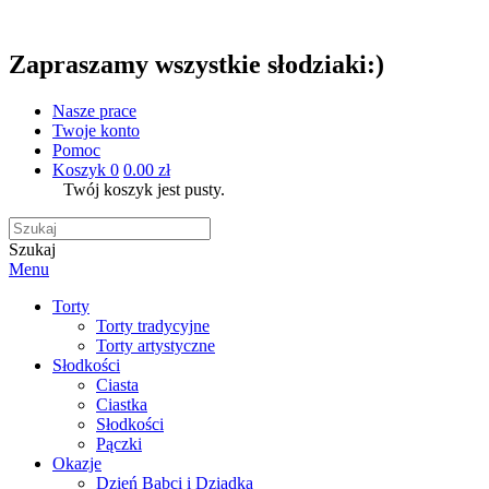
Zapraszamy wszystkie słodziaki:)
Nasze prace
Twoje konto
Pomoc
Koszyk
0
0.00 zł
Twój koszyk jest pusty.
Szukaj
Menu
Torty
Torty tradycyjne
Torty artystyczne
Słodkości
Ciasta
Ciastka
Słodkości
Pączki
Okazje
Dzień Babci i Dziadka