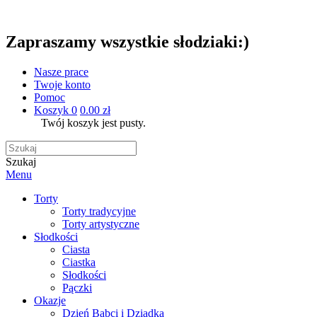
Zapraszamy wszystkie słodziaki:)
Nasze prace
Twoje konto
Pomoc
Koszyk
0
0.00 zł
Twój koszyk jest pusty.
Szukaj
Menu
Torty
Torty tradycyjne
Torty artystyczne
Słodkości
Ciasta
Ciastka
Słodkości
Pączki
Okazje
Dzień Babci i Dziadka