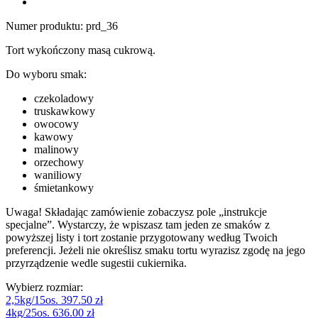
Numer produktu:
prd_36
Tort wykończony masą cukrową.
Do wyboru smak:
czekoladowy
truskawkowy
owocowy
kawowy
malinowy
orzechowy
waniliowy
śmietankowy
Uwaga! Składając zamówienie zobaczysz pole „instrukcje
specjalne”. Wystarczy, że wpiszasz tam jeden ze smaków z
powyższej listy i tort zostanie przygotowany według Twoich
preferencji. Jeżeli nie określisz smaku tortu wyrazisz zgodę na jego
przyrządzenie wedle sugestii cukiernika.
Wybierz rozmiar:
2,5kg/15os.
397.50 zł
4kg/25os.
636.00 zł