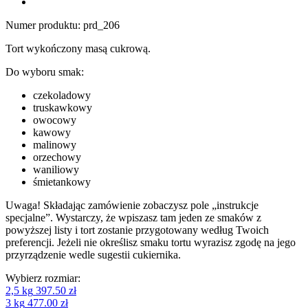
Numer produktu:
prd_206
Tort wykończony masą cukrową.
Do wyboru smak:
czekoladowy
truskawkowy
owocowy
kawowy
malinowy
orzechowy
waniliowy
śmietankowy
Uwaga! Składając zamówienie zobaczysz pole „instrukcje
specjalne”. Wystarczy, że wpiszasz tam jeden ze smaków z
powyższej listy i tort zostanie przygotowany według Twoich
preferencji. Jeżeli nie określisz smaku tortu wyrazisz zgodę na jego
przyrządzenie wedle sugestii cukiernika.
Wybierz rozmiar:
2,5 kg
397.50 zł
3 kg
477.00 zł