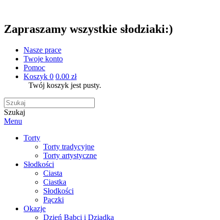
Zapraszamy wszystkie słodziaki:)
Nasze prace
Twoje konto
Pomoc
Koszyk
0
0.00 zł
Twój koszyk jest pusty.
Szukaj
Menu
Torty
Torty tradycyjne
Torty artystyczne
Słodkości
Ciasta
Ciastka
Słodkości
Pączki
Okazje
Dzień Babci i Dziadka